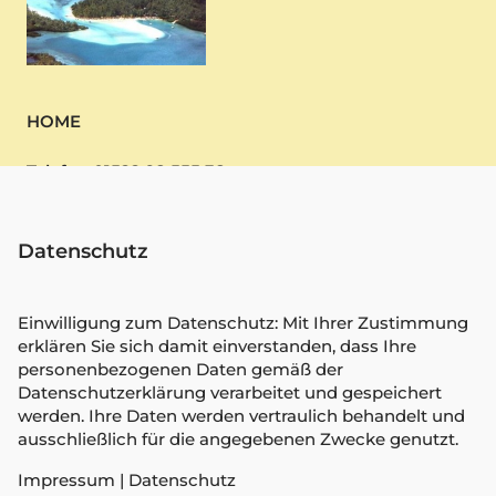
HOME
Telefon 01522 98 555 38
Webdesign
Datenschutz
Mauritius buchen
MPU Vorbereitung
Einwilligung zum Datenschutz: Mit Ihrer Zustimmung
erklären Sie sich damit einverstanden, dass Ihre
personenbezogenen Daten gemäß der
Unternehmensberatung
Datenschutzerklärung verarbeitet und gespeichert
werden. Ihre Daten werden vertraulich behandelt und
Paartherapie
ausschließlich für die angegebenen Zwecke genutzt.
Kredit
Impressum
|
Datenschutz