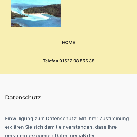
HOME
Telefon 01522 98 555 38
Webdesign
Datenschutz
Mauritius buchen
MPU Vorbereitung
Einwilligung zum Datenschutz: Mit Ihrer Zustimmung
erklären Sie sich damit einverstanden, dass Ihre
Unternehmensberatung
personenbezogenen Daten gemäß der