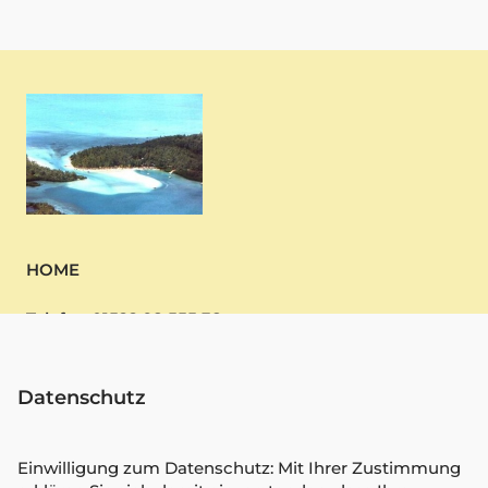
HOME
Telefon 01522 98 555 38
Webdesign
Datenschutz
Mauritius buchen
MPU Vorbereitung
Einwilligung zum Datenschutz: Mit Ihrer Zustimmung