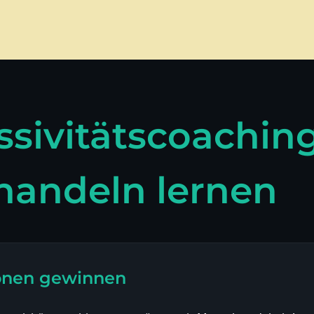
ssivitätscoaching
 handeln lernen
ionen gewinnen