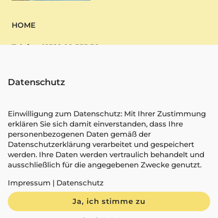
HOME
Telefon 01522 98 555 38
Webdesign
Datenschutz
Mauritius buchen
MPU Vorbereitung
Einwilligung zum Datenschutz: Mit Ihrer Zustimmung
erklären Sie sich damit einverstanden, dass Ihre
personenbezogenen Daten gemäß der
Unternehmensberatung
Datenschutzerklärung verarbeitet und gespeichert
werden. Ihre Daten werden vertraulich behandelt und
Paartherapie
ausschließlich für die angegebenen Zwecke genutzt.
Kredit
Impressum
|
Datenschutz
Impressum
Ja, ich stimme zu